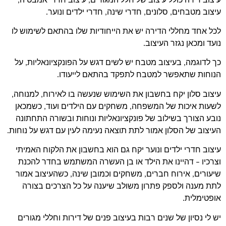
עיצוב דירה כולל עיצוב של חלל המגורים,
עיצוב חדרי אמבטיה
,
עיצוב מטבחים
, סלונים, חדרי שינה, חדרי ילדים ונוער.
לכל אחד מחללי הדירה יש את הייחודיות שלו בהתאם לשימוש לו
נועד ומכאן נגזר העיצוב.
כך לדוגמה, בעיצוב מטבח יש לשים דגש על הפונקציונאליות, על
הנוחות שתאפשר למטבח לתפקד בהתאם לייעודו.
עיצוב סלון יקח בחשבון את השימוש שנעשה בו לאירוח, למנוחה,
לשעות איכות של המשפחה, משחקים עם הילדים ועוד, כשמכאן
נובע הצורך בשילוב של פונקציונאליות ונוחות ובשורה התחתונה
העיצוב של הסלון אמור לתת תוצאה נעימה לעין עם דגש על נוחות.
עיצוב חדרי ילדים ונוער
יקח גם הוא בחשבון את הלקוח האמיתי
וצרכיו – דהיינו את הילד או בן העשרה המשתמש בחדר להכנת
שיעורים, אירוח חברים, משחקים וכמובן שינה, כשהעיצוב אמור
לתת מענה ולספק פתרון משולב שיענה על כל הצרכים בצורה
אופטימלית.
יש לי נסיון של שנים רבות בעיצוב פנים של דירות וחללי מגורים